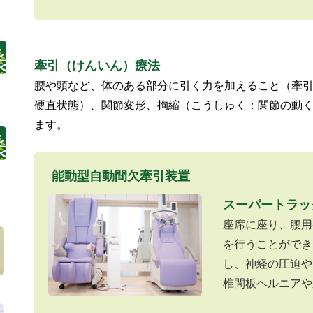
牽引（けんいん）療法
腰や頭など、体のある部分に引く力を加えること（牽
硬直状態）、関節変形、拘縮（こうしゅく：関節の動
ます。
能動型自動間欠牽引装置
スーパートラッ
座席に座り、腰用
を行うことができ
し、神経の圧迫や
椎間板ヘルニアや