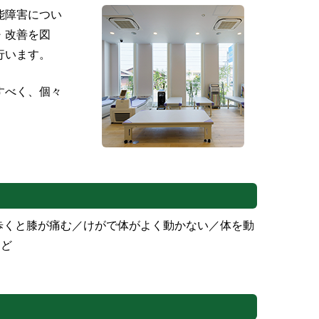
能障害につい
・改善を図
行います。
すべく、個々
歩くと膝が痛む／けがで体がよく動かない／体を動
など